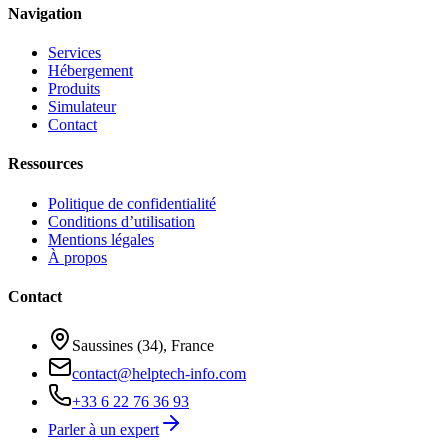
Navigation
Services
Hébergement
Produits
Simulateur
Contact
Ressources
Politique de confidentialité
Conditions d’utilisation
Mentions légales
À propos
Contact
Saussines (34), France
contact@helptech-info.com
+33 6 22 76 36 93
Parler à un expert